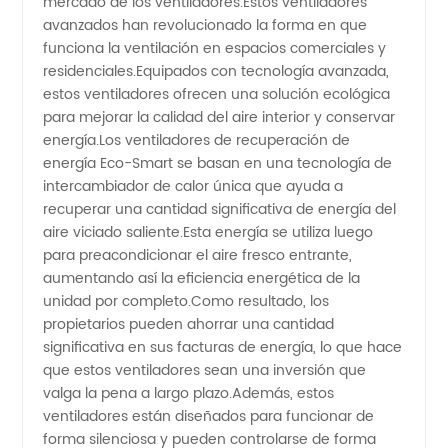
mercado de los ventiladores.Estos ventiladores
avanzados han revolucionado la forma en que
ventiladores
funciona la ventilación en espacios comerciales y
residenciales.Equipados con tecnología avanzada,
de
estos ventiladores ofrecen una solución ecológica
para mejorar la calidad del aire interior y conservar
energía.Los ventiladores de recuperación de
recuperación
energía Eco-Smart se basan en una tecnología de
intercambiador de calor única que ayuda a
de
recuperar una cantidad significativa de energía del
aire viciado saliente.Esta energía se utiliza luego
energía
para preacondicionar el aire fresco entrante,
aumentando así la eficiencia energética de la
unidad por completo.Como resultado, los
Eco-
propietarios pueden ahorrar una cantidad
significativa en sus facturas de energía, lo que hace
Smart
que estos ventiladores sean una inversión que
valga la pena a largo plazo.Además, estos
para
ventiladores están diseñados para funcionar de
forma silenciosa y pueden controlarse de forma