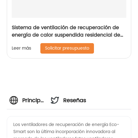
Sistema de ventilación de recuperación de
energía de calor suspendida residencial de
la serie delgada de motor de CC (ERV 200 ~
Solicitar presupuesto
Leer más
400 m3 / h)
Principal
Reseñas
fabricante
Los ventiladores de recuperación de energía Eco-
Smart son la última incorporación innovadora al
de