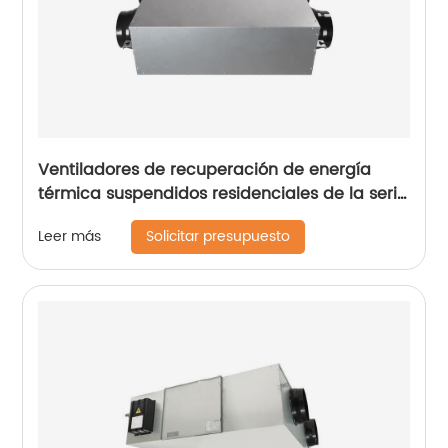
Ventiladores de recuperación de energía
térmica suspendidos residenciales de la serie
delgada con motor de CC (ERV 150~350
Solicitar presupuesto
Leer más
m3/h)