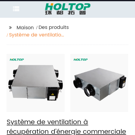
Des produits
Maison
Système de ventilation
à récupération
d'énergie
commerciale série
THC à moteur à
courant continu (ERV 1
500-2 600 m3/h)
Système de ventilation à
récupération d'énergie commerciale