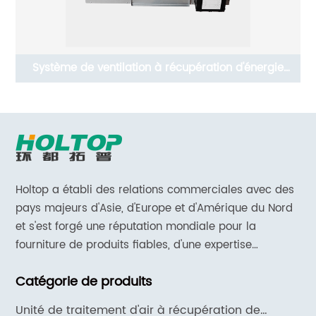
Pièces en option - Filtre secondaire HEPA / Filtre
V
nu
PM2,5
Holtop a établi des relations commerciales avec des
pays majeurs d'Asie, d'Europe et d'Amérique du Nord
et s'est forgé une réputation mondiale pour la
fourniture de produits fiables, d'une expertise
approfondie en matière d'applications et d'un support
Catégorie de produits
et de services réactifs.
Unité de traitement d'air à récupération de