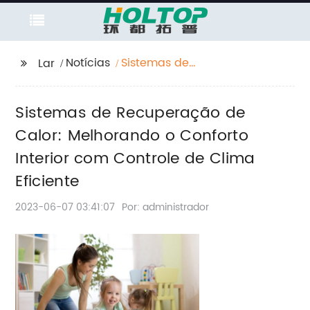
Notícias
Sistemas de
Lar
Recuperação de
Calor: Melhorando o
Sistemas de Recuperação de
Conforto Interior com
Controle de Clima
Calor: Melhorando o Conforto
Eficiente
Interior com Controle de Clima
Eficiente
2023-06-07 03:41:07
Por: administrador