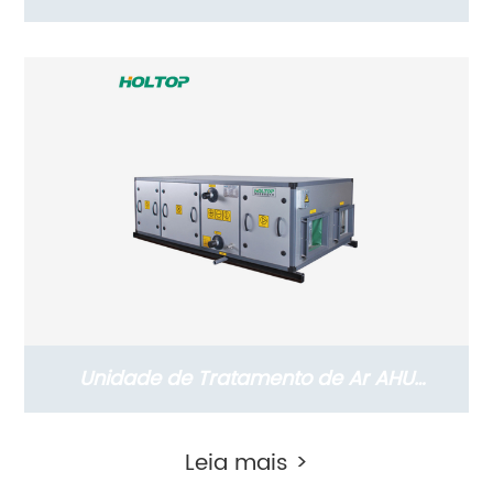
Energia Comercial Série THC com Motor
DC (ERVs 1500-2600 m3/h)
Unidade de Tratamento de Ar AHU
Suspensa Holtop com Recuperação de
Leia mais >