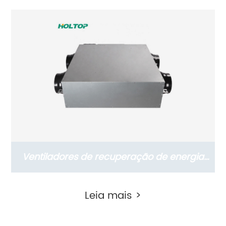
Energia Comercial Série THC com Motor
DC (ERVs 1500-2600 m3/h)
Ventiladores de recuperação de energia
térmica suspensos residenciais da série
Leia mais >
Slim com motor DC (ERVs 150~350 m3/h)