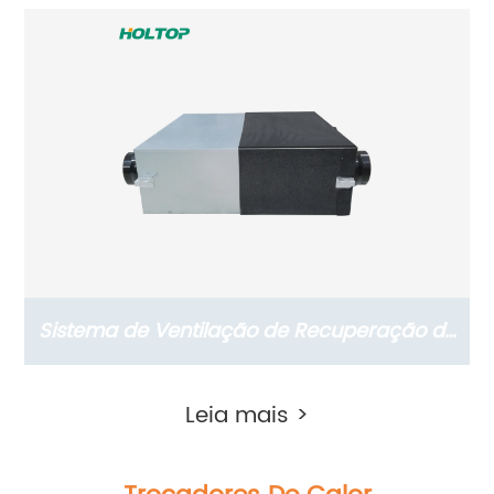
Recuperação de Energia da Série Slim
(ERVs 150~350 m3/h, Motor CA)
Sistema de Ventilação de Recuperação de
Energia Residencial Série Slim (ERVs
Leia mais >
200~400 m3/h, motor CA)