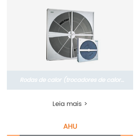
Rodas de calor (trocadores de calor
rotativos)
Leia mais >
AHU