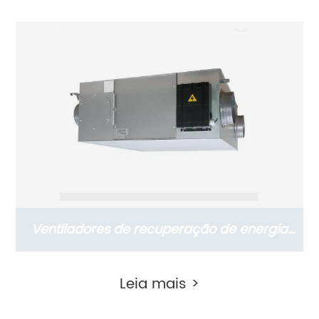
vertical de porta superior compacto HRV
série CFA (250~350~500 m3/h)
Ventiladores de recuperação de energia
montados no teto da série CFA (ERVs
Leia mais >
150~2000 m3/h)