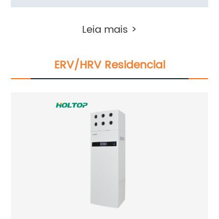
vertical da série de instalação no chão
Leia mais >
(Ductless ERV 300~600 m3/h)
ERV/HRV Residencial