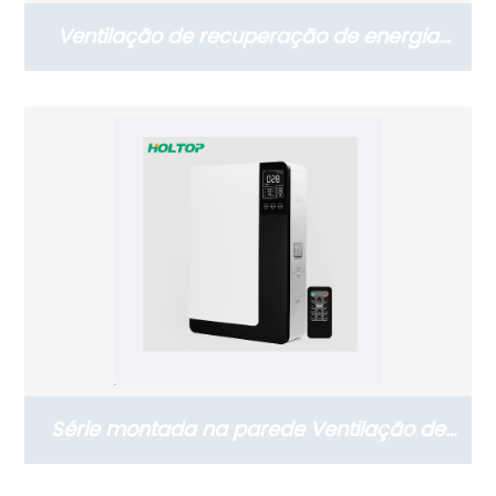
Ventilação de recuperação de energia
vertical da série de instalação no chão
(Ductless ERV 300~600 m3/h)
Série montada na parede Ventilação de